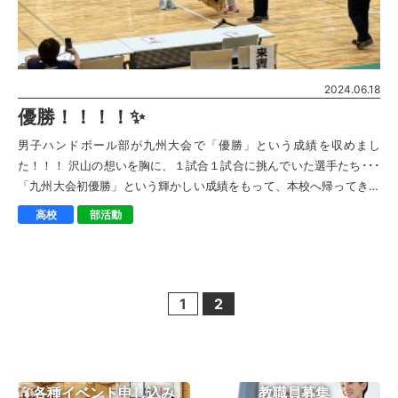
2024.06.18
優勝！！！！✨
男子ハンドボール部が九州大会で「優勝」という成績を収めまし
た！！！ 沢山の想いを胸に、１試合１試合に挑んでいた選手たち･･･
「九州大会初優勝」という輝かしい成績をもって、本校へ帰ってきま
した。 生徒はもちろん、職員一同 […]
高校
部活動
1
2
投
稿
の
ペ
各種イベント申し込み
教職員募集