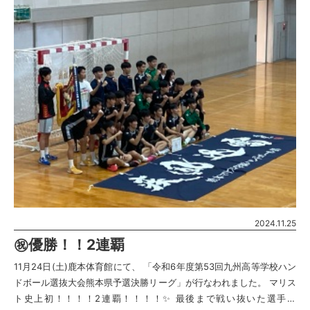
2024.11.25
㊗️優勝！！2連覇
11月24日(土)鹿本体育館にて、 「令和6年度第53回九州高等学校ハン
ドボール選抜大会熊本県予選決勝リーグ」が行なわれました。 マリス
ト史上初！！！！2連覇！！！！✨ 最後まで戦い抜いた選手た