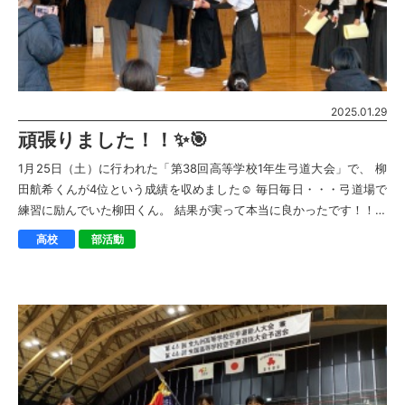
2025.01.29
頑張りました！！✨🎯
1月25日（土）に行われた「第38回高等学校1年生弓道大会」で、 柳
田航希くんが4位という成績を収めました☺︎ 毎日毎日・・・弓道場で
練習に励んでいた柳田くん。 結果が実って本当に良かったです！！！
高みを目指して、次に […]
高校
部活動