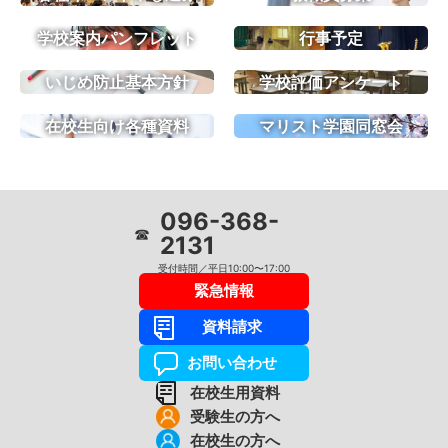
ー
ジ
学校案内パンフレット
行事予定
送
り
いじめ防止基本方針
学校評価アンケート
在校生向け各種資料
マリスト学園同窓会
096-368-
☎
2131
受付時間／平日10:00〜17:00
緊急情報
資料請求
お問い合わせ
在校生用資料
受験生の方へ
在校生の方へ