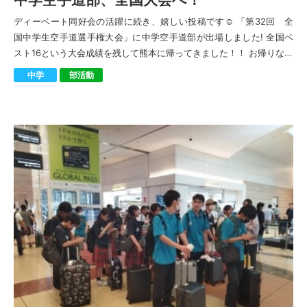
ディーベート同好会の活躍に続き、嬉しい投稿です☺︎ 「第32回 全
国中学生空手道選手権大会」に中学空手道部が出場しました! 全国ベ
スト16という大会成績を残して熊本に帰ってきました！！ お帰りなさ
い！ 夏休みの期間、沢山 […]
中学
部活動