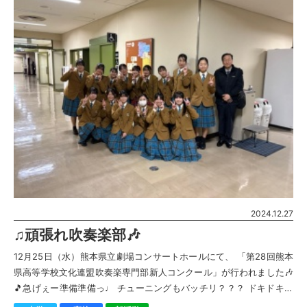
2024.12.27
♫頑張れ吹奏楽部🎶
12月25日（水）熊本県立劇場コンサートホールにて、 「第28回熊本
県高等学校文化連盟吹奏楽専門部新人コンクール」が行われました🎶
🎵急げぇー準備準備っ♩ チューニングもバッチリ？？？ ドキドキの
生徒たち、、、いよいよ本 […]