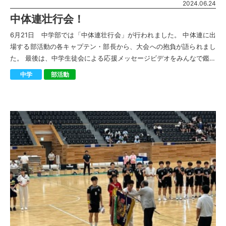
2024.06.24
中体連壮行会！
6月21日 中学部では「中体連壮行会」が行われました。 中体連に出
場する部活動の各キャプテン・部長から、大会への抱負が語られまし
た。 最後は、中学生徒会による応援メッセージビデオをみんなで鑑賞
し、大会への団結意識が芽生え […]
中学
部活動