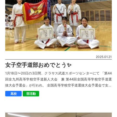
2025.01.21
女子空手道部おめでとう✨
1月18日〜20日の3日間、クラサス武道スポーツセンターにて 「第44
回全九州高等学校空手道新人大会 兼 第44回全国高等学校空手道選
抜大会予選会」が行われ、 全国高等学校空手道選抜大会予選会で女子
団体組手で北ブロック優 […]
高校
部活動