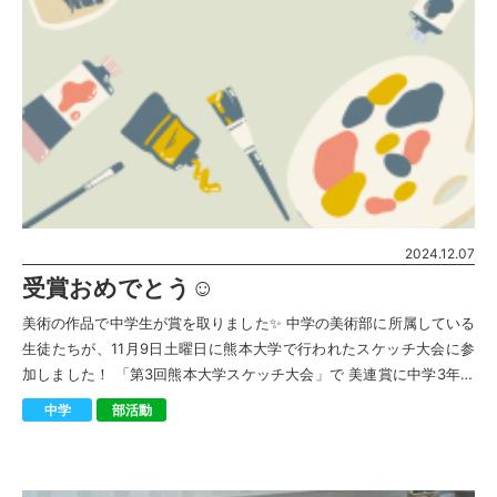
2024.12.07
受賞おめでとう☺︎
美術の作品で中学生が賞を取りました✨ 中学の美術部に所属している
生徒たちが、11月9日土曜日に熊本大学で行われたスケッチ大会に参
加しました！ 「第3回熊本大学スケッチ大会」で 美連賞に中学3年生
の深谷珠鈴さん 佳作賞に中 […]
中学
部活動