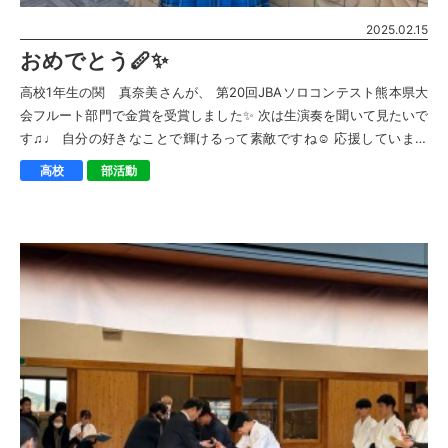
2025.02.15
おめでとう🪈✨
高校1年生の関 真奈美さんが、 第20回JBAソロコンテスト熊本県大
会フルート部門で金賞を受賞しました✨ 次は生演奏を聞いて見たいで
す♫♩ 自分の好きなことで輝けるって素敵ですね☺︎ 応援しています
よ〜！！！ 頑張れっ！ […]
高校
部活動