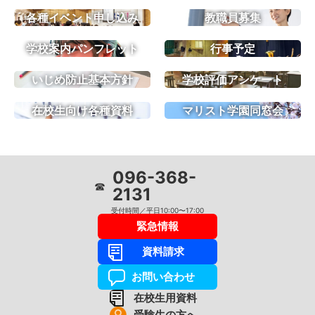
各種イベント申し込み
教職員募集
学校案内パンフレット
行事予定
いじめ防止基本方針
学校評価アンケート
在校生向け各種資料
マリスト学園同窓会
096-368-
☎
2131
受付時間／平日10:00〜17:00
緊急情報
資料請求
お問い合わせ
在校生用資料
受験生の方へ