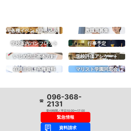
各種イベント申し込み
教職員募集
学校案内パンフレット
行事予定
いじめ防止基本方針
学校評価アンケート
在校生向け各種資料
マリスト学園同窓会
096-368-
☎
2131
受付時間／平日10:00〜17:00
緊急情報
資料請求