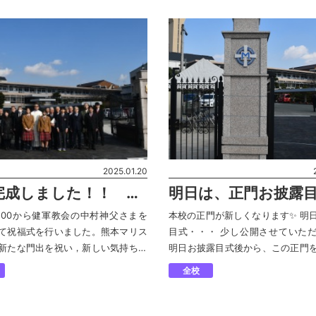
っ […]
2025.01.20
完成しました！！ 開
明日は、正門お披露
式！！
:00から健軍教会の中村神父さまを
本校の正門が新しくなります✨ 明
て祝福式を行いました。熊本マリス
目式・・・ 少し公開させていただ
新たな門出を祝い，新しい気持ちで
明日お披露目式後から、この正門
が送れますように，生徒と職員，保
たち・・・ 明日のホームページも
全校
なで祈願しました。 マリスト生と
ていてください！！！
する […]