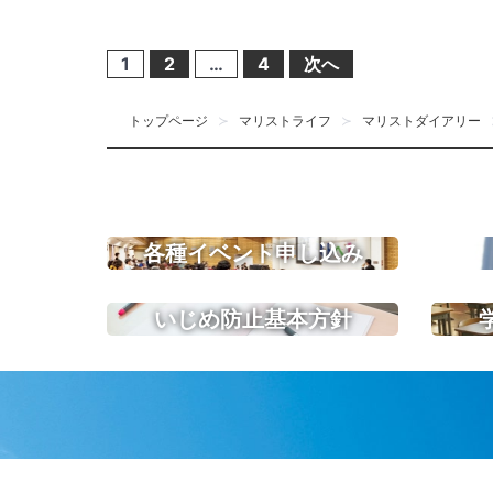
1
2
…
4
次へ
投
稿
トップページ
マリストライフ
マリストダイアリー
の
ペ
ー
ジ
送
各種イベント申し込み
り
いじめ防止基本方針