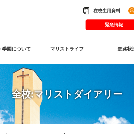
在校生用資料
緊急情報
ト学園について
マリストライフ
進路状
校長あいさつ
マリストダイア
教
全校:マリストダイアリー