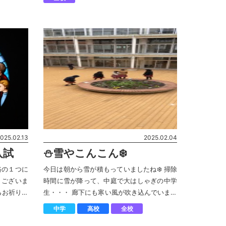
 〜体育館
「SDGs研究発表」⭐️ 代表者がSDGsとは何か
につい […]
025.02.13
2025.02.04
入試
⛄️雪やこんこん❄️
路の１つに
今日は朝から雪が積もっていましたね❄️ 掃除
うございま
時間に雪が降って、中庭で大はしゃぎの中学
らお祈りい
生・・・ 廊下にも寒い風が吹き込んでいまし
た〜🥶 中学部・高校部は今日から学年末考査
中学
高校
全校
が始まりました。 最終日まで気を緩めること