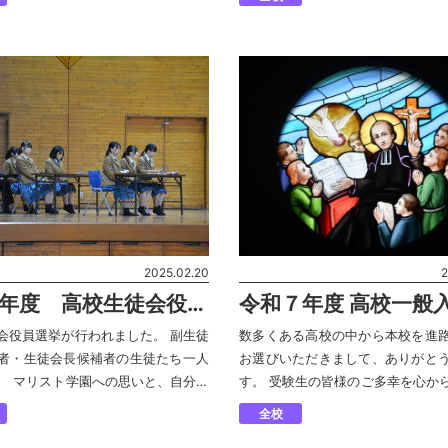
が開花しました！！ 12月24日 い
会課題探究ポスターセッション」⭐️
にて〜 〜 […]
2025.02.20
2
7年度 高校生徒会役員
令和７年度 高校一般
会役員選挙が行われました。 副生徒
数多くある高校の中から本校を進
者・生徒会長候補者の生徒たち一人
お選びいただきまして、ありがと
、 マリスト学園への思いと、自分の
す。 受験生の皆様のご多幸を心か
弁してくれました。 これからのマリ
たします。
全校
を左右する大切な選挙です。 全校生