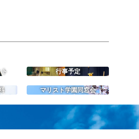
ット
行事予定
料
マリスト学園同窓会