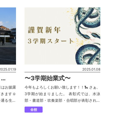
なく、体調 […]
2025.01.19
2025.01.08
目
〜3学期始業式〜
日はお披露
今年もよろしくお願い致します！！🐍 さぁ、
きます☺︎
3学期が始まりました。 表彰式では、水泳
を通る生徒
部・書道部・吹奏楽部・合唱部が表彰されま
楽しみにし
した✨ おめでとうございます！！ 始業式で
全校
は、光永校長から 「それぞれのまとめの時
期」というキーワ […]