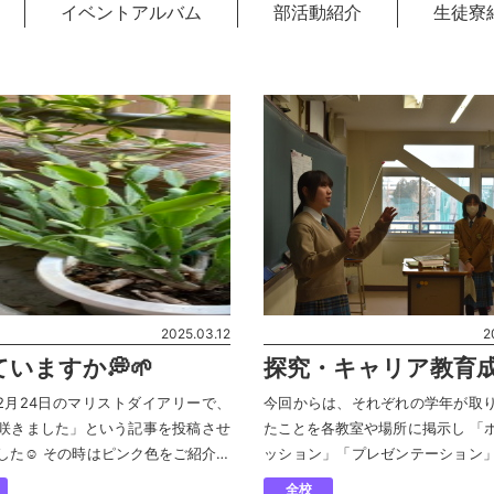
イベントアルバム
部活動紹介
生徒寮
2025.03.12
2
いますか💭🌱
探究・キャリア教育
表会〜新企画！！〜
年12月24日のマリストダイアリーで、
今回からは、それぞれの学年が取
咲きました」という記事を投稿させ
たことを各教室や場所に掲示し 「
した☺︎ その時はピンク色をご紹介し
ッション」「プレゼンテーション
が・・・ やっと！！！白のシャコバ
る形式を導入しました👏✨ ⭐️高校
全校