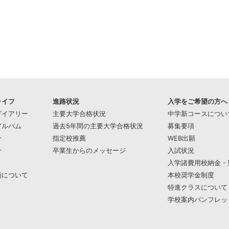
ライフ
進路状況
入学をご希望の方へ
ダイアリー
主要大学合格状況
中学新コースについ
アルバム
過去5年間の主要大学合格状況
募集要項
介
指定校推薦
WEB出願
介
卒業生からのメッセージ
入試状況
入学諸費用校納金・
価について
本校奨学金制度
特進クラスについて
学校案内パンフレッ