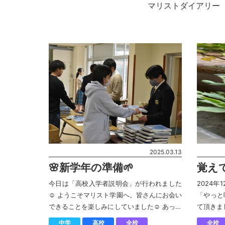
マリストダイアリー
2025.03.13
🌸新学年の準備🌱
覚えて
今日は「高校入学者説明会」が行われました
2024
☺︎ ようこそマリスト学園へ。皆さんにお会い
「やっと
できることを楽しみにしていました☺️ あっと
て頂きま
いう間に入学式の日が来ます、先輩や職員も
たのです
中学
高校
全校
全校