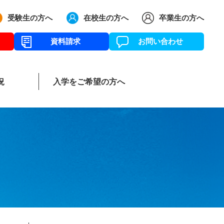
受験生の方へ
在校生の方へ
卒業生の方へ
資料請求
お問い合わせ
況
入学をご希望の方へ
リー
育グランドデザイン
イベントアルバム
中学新コースについて
主要大学合格状況
施設案内
部活動紹介
本校までのアク
過去5年間の
募集要項
生徒