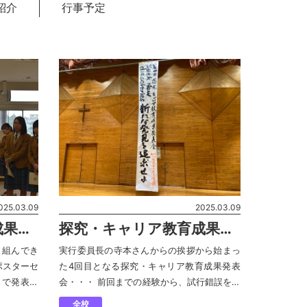
紹介
行事予定
025.03.09
2025.03.09
成果発
探究・キャリア教育成果発
表会〜第1部〜
り組んでき
実行委員長の寺本さんからの挨拶から始まっ
ポスターセ
た4回目となる探究・キャリア教育成果発表
」で発表す
会・・・ 前回までの経験から、試行錯誤を重
2年生「社
ねてこの日を迎えました！！ ⭐️中学2年生
全校