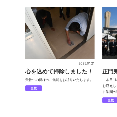
徒の前に立
2025.01.21
心を込めて掃除しました！
正門
通式
受験生の皆様のご健闘をお祈りいたします。
本日11
お迎えし
全校
ト学園の
学園生活
全校
護者みん
新たに入学