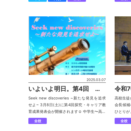
準備を整えて皆さんをお迎えします！！ 在校
サボテン
生も同じよ […]
つ […]
2025.03.07
いよいよ明日。第4回 探
令和
求・キャリア教育成果発表
選挙
Seek new discoveries ~新たな発見を追求
高校生徒
せよ~ 3月8日(土)に第4回探究・キャリア教
会長候補
会
育成果発表会が開催されます☺️ 中学生〜高校
ひとりが
生のそれぞれの学年が取り組んできたこと
思いを熱
全校
全校
を、学校で共有します☺︎ それぞ […]
スト学園