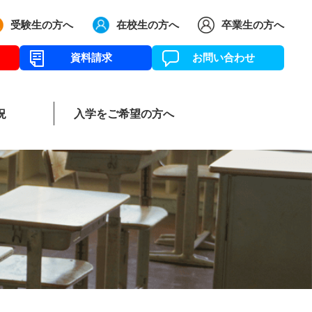
受験生の方へ
在校生の方へ
卒業生の方へ
資料請求
お問い合わせ
況
入学をご希望の方へ
リー
育グランドデザイン
イベントアルバム
中学新コースについて
主要大学合格状況
施設案内
部活動紹介
本校までのアク
過去5年間の
募集要項
生徒