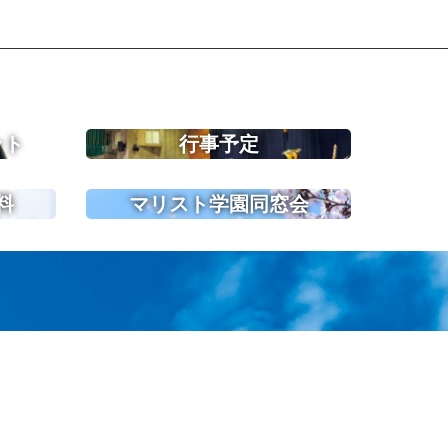
ット
行事予定
料
マリスト学園同窓会