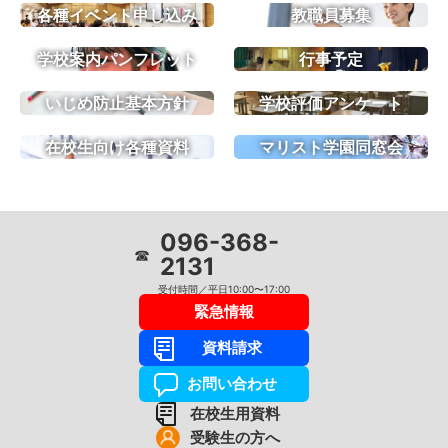
各種イベント申し込み
教職員募集
学校案内パンフレット
行事予定
いじめ防止基本方針
学校評価アンケート
在校生向け各種資料
マリスト学園同窓会
096-368-
☎
2131
受付時間／平日10:00〜17:00
緊急情報
資料請求
お問い合わせ
在校生用資料
受験生の方へ