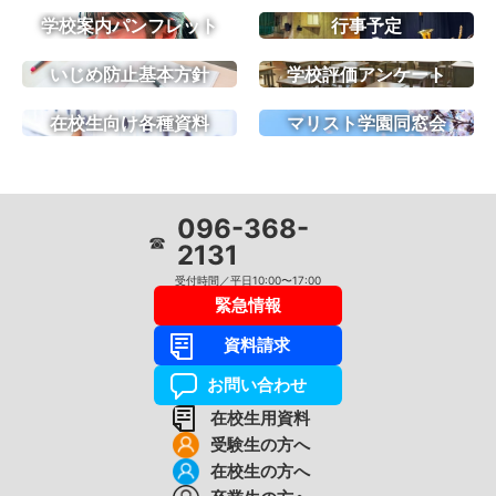
学校案内パンフレット
行事予定
いじめ防止基本方針
学校評価アンケート
在校生向け各種資料
マリスト学園同窓会
096-368-
☎
2131
受付時間／平日10:00〜17:00
緊急情報
資料請求
お問い合わせ
在校生用資料
受験生の方へ
在校生の方へ