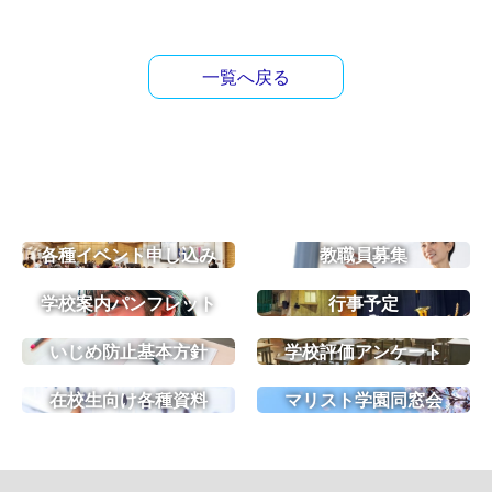
一覧へ戻る
各種イベント申し込み
教職員募集
学校案内パンフレット
行事予定
いじめ防止基本方針
学校評価アンケート
在校生向け各種資料
マリスト学園同窓会