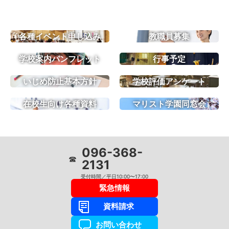
各種イベント申し込み
教職員募集
学校案内パンフレット
行事予定
いじめ防止基本方針
学校評価アンケート
在校生向け各種資料
マリスト学園同窓会
096-368-
☎
2131
受付時間／平日10:00〜17:00
緊急情報
資料請求
お問い合わせ