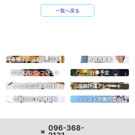
一覧へ戻る
各種イベント申し込み
教職員募集
学校案内パンフレット
行事予定
いじめ防止基本方針
学校評価アンケート
在校生向け各種資料
マリスト学園同窓会
096-368-
☎