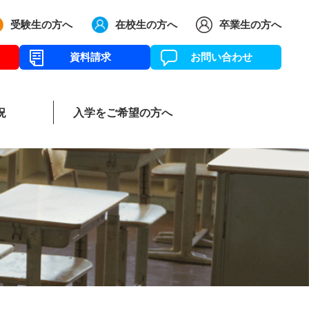
受験生の方へ
在校生の方へ
卒業生の方へ
資料請求
お問い合わせ
況
入学をご希望の方へ
リー
育グランドデザイン
イベントアルバム
中学新コースについて
主要大学合格状況
施設案内
部活動紹介
本校までのアク
過去5年間の
募集要項
生徒