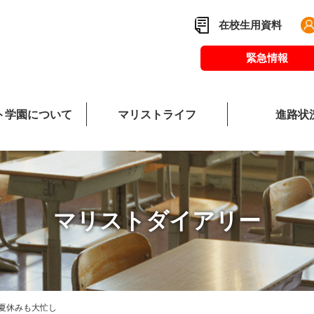
在校生用資料
緊急情報
ト学園について
マリストライフ
進路状
校長あいさつ
マリストダイア
教
マリストダイアリー
夏休みも大忙し