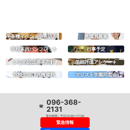
各種イベント申し込み
教職員募集
学校案内パンフレット
行事予定
いじめ防止基本方針
学校評価アンケート
在校生向け各種資料
マリスト学園同窓会
096-368-
☎
2131
受付時間／平日10:00〜17:00
緊急情報