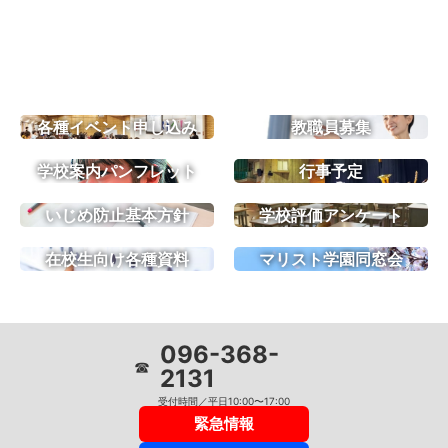
各種イベント申し込み
教職員募集
学校案内パンフレット
行事予定
いじめ防止基本方針
学校評価アンケート
在校生向け各種資料
マリスト学園同窓会
096-368-
☎
2131
受付時間／平日10:00〜17:00
緊急情報