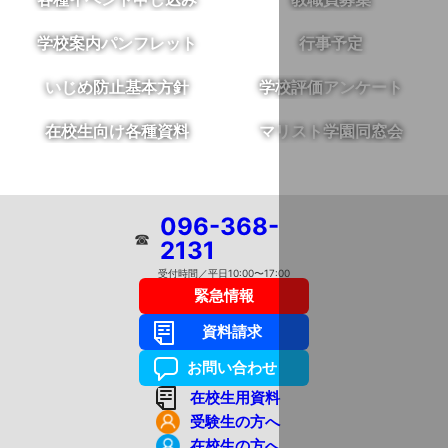
学校案内パンフレット
行事予定
いじめ防止基本方針
学校評価アンケート
在校生向け各種資料
マリスト学園同窓会
096-368-
☎
2131
受付時間／平日10:00〜17:00
緊急情報
資料請求
お問い合わせ
在校生用資料
受験生の方へ
在校生の方へ