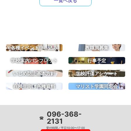
一覧へ戻る
各種イベント申し込み
教職員募集
学校案内パンフレット
行事予定
いじめ防止基本方針
学校評価アンケート
在校生向け各種資料
マリスト学園同窓会
096-368-
☎
2131
受付時間／平日10:00〜17:00