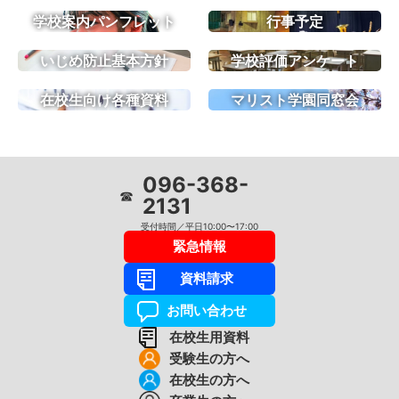
学校案内パンフレット
行事予定
いじめ防止基本方針
学校評価アンケート
在校生向け各種資料
マリスト学園同窓会
096-368-
☎
2131
受付時間／平日10:00〜17:00
緊急情報
資料請求
お問い合わせ
在校生用資料
受験生の方へ
在校生の方へ