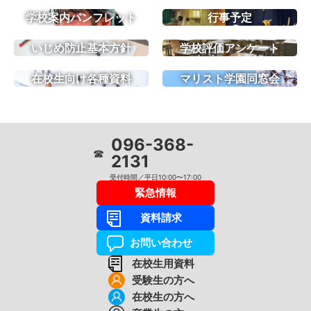
学校案内パンフレット
行事予定
いじめ防止基本方針
学校評価アンケート
在校生向け各種資料
マリスト学園同窓会
096-368-
☎
2131
受付時間／平日10:00〜17:00
緊急情報
資料請求
お問い合わせ
在校生用資料
受験生の方へ
在校生の方へ